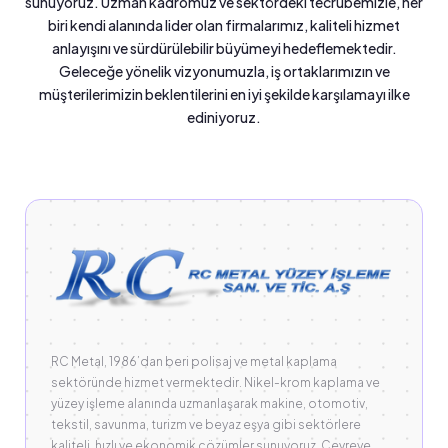
sunuyoruz. Uzman kadromuz ve sektördeki tecrübemizle, her
biri kendi alanında lider olan firmalarımız, kaliteli hizmet
anlayışını ve sürdürülebilir büyümeyi hedeflemektedir.
Geleceğe yönelik vizyonumuzla, iş ortaklarımızın ve
müşterilerimizin beklentilerini en iyi şekilde karşılamayı ilke
ediniyoruz.
RC Metal, 1986’dan beri polisaj ve metal kaplama
sektöründe hizmet vermektedir. Nikel-krom kaplama ve
yüzey işleme alanında uzmanlaşarak makine, otomotiv,
tekstil, savunma, turizm ve beyaz eşya gibi sektörlere
kaliteli, hızlı ve ekonomik çözümler sunuyoruz. Çevreye