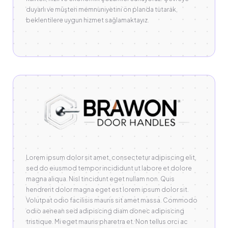
duyarlı ve müşteri memnuniyetini ön planda tutarak,
beklentilere uygun hizmet sağlamaktayız.
Lorem ipsum dolor sit amet, consectetur adipiscing elit,
sed do eiusmod tempor incididunt ut labore et dolore
magna aliqua. Nisl tincidunt eget nullam non. Quis
hendrerit dolor magna eget est lorem ipsum dolor sit.
Volutpat odio facilisis mauris sit amet massa. Commodo
odio aenean sed adipiscing diam donec adipiscing
tristique. Mi eget mauris pharetra et. Non tellus orci ac